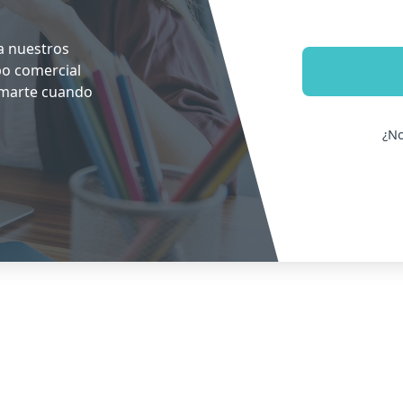
a nuestros
po comercial
rmarte cuando
¿No