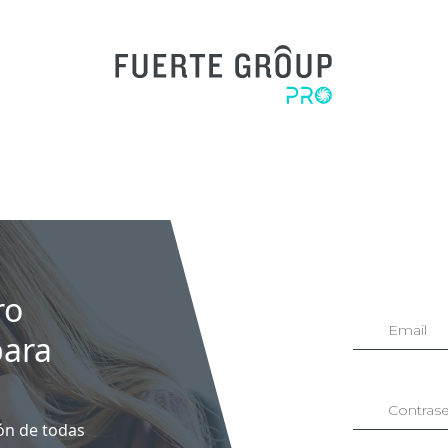
ro
para
ión de todas